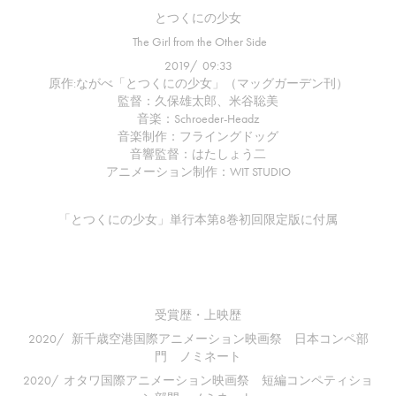
とつくにの少女
The Girl from the Other Side
2019/ 09:33
原作:ながべ
「とつくにの少女」（マッグガーデン刊）
監督：久保雄太郎、米谷聡美
音楽：Schroeder-Headz
音楽制作：フライングドッグ
音響監督：はたしょう二
アニメーション制作：WIT STUDIO
「とつくにの少女」単行本第8巻初回限定版に付属
受賞歴・上映歴
2020/ 新千歳空港国際アニメーション映画祭 日本コンペ部
門 ノミネート
2020/ オタワ国際アニメーション映画祭 短編コンペティショ