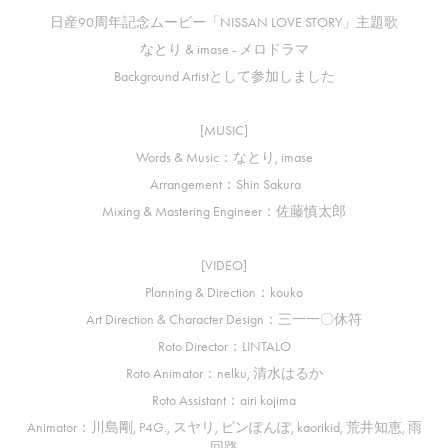
日産90周年記念ムービー「NISSAN LOVE STORY」主題歌
なとり & imase - メロドラマ
Background Artistとして参加しました
[MUSIC]
Words & Music：なとり, imase
Arrangement：Shin Sakura
Mixing & Mastering Engineer：佐藤慎太郎
[VIDEO]
Planning & Direction：kouko
Art Direction & Character Design：三一一〇休符
Roto Director：LINTALO
Roto Animator：nelku, 清水はるか
Roto Assistant：airi kojima
Animator：川島剛, P4G., スヤリ, ピンぽんぽ, kaorikid, 荒井知恵, 雨
回路